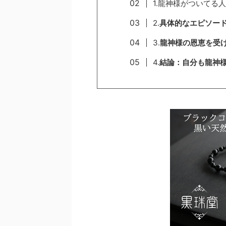
1.龍神様がついてる
2.
具体的なエピソー
3.
龍神様の恩恵を受
4.
結論：自分も龍神