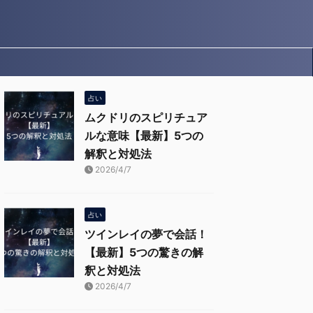
占い
ムクドリのスピリチュア
ルな意味【最新】5つの
解釈と対処法
2026/4/7
占い
ツインレイの夢で会話！
【最新】5つの驚きの解
釈と対処法
2026/4/7