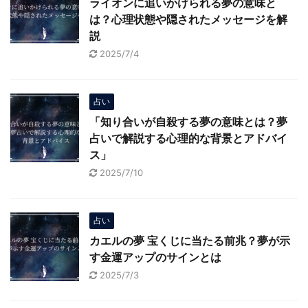
ライオンに追いかけられる夢の意味と
は？心理状態や隠されたメッセージを解
説
2025/7/4
占い
「知り合いが自殺する夢の意味とは？夢
占いで解説する心理的な背景とアドバイ
ス」
2025/7/10
占い
カエルの夢 宝くじに当たる前兆？夢が示
す金運アップのサインとは
2025/7/3