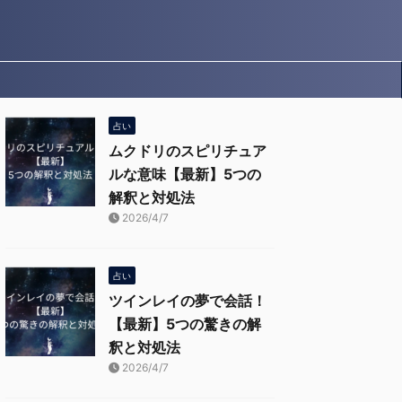
占い
ムクドリのスピリチュア
ルな意味【最新】5つの
解釈と対処法
2026/4/7
占い
ツインレイの夢で会話！
【最新】5つの驚きの解
釈と対処法
2026/4/7