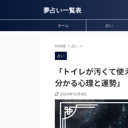
夢占い一覧表
ホーム
占い
HOME
>
占い
>
占い
「トイレが汚くて使
分かる心理と運勢」
2024年12月4日