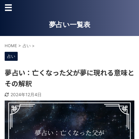
夢占い一覧表
HOME
>
占い
>
占い
夢占い：亡くなった父が夢に現れる意味と
その解釈
2024年12月4日