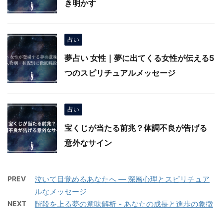
き明かす
占い
夢占い 女性｜夢に出てくる女性が伝える5
つのスピリチュアルメッセージ
占い
宝くじが当たる前兆？体調不良が告げる
意外なサイン
PREV
泣いて目覚めるあなたへ — 深層心理とスピリチュア
ルなメッセージ
NEXT
階段を上る夢の意味解析 - あなたの成長と進歩の象徴