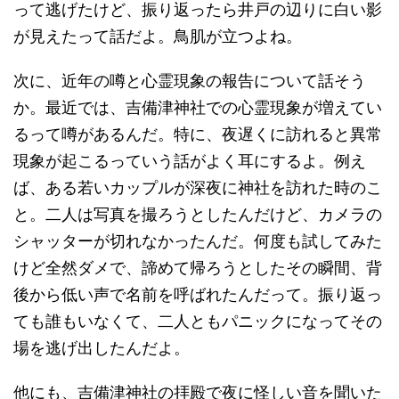
って逃げたけど、振り返ったら井戸の辺りに白い影
が見えたって話だよ。鳥肌が立つよね。
次に、近年の噂と心霊現象の報告について話そう
か。最近では、吉備津神社での心霊現象が増えてい
るって噂があるんだ。特に、夜遅くに訪れると異常
現象が起こるっていう話がよく耳にするよ。例え
ば、ある若いカップルが深夜に神社を訪れた時のこ
と。二人は写真を撮ろうとしたんだけど、カメラの
シャッターが切れなかったんだ。何度も試してみた
けど全然ダメで、諦めて帰ろうとしたその瞬間、背
後から低い声で名前を呼ばれたんだって。振り返っ
ても誰もいなくて、二人ともパニックになってその
場を逃げ出したんだよ。
他にも、吉備津神社の拝殿で夜に怪しい音を聞いた