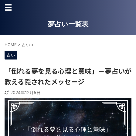
夢占い一覧表
HOME
>
占い
>
占い
「倒れる夢を見る心理と意味」－夢占いが
教える隠されたメッセージ
2024年12月5日