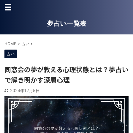
夢占い一覧表
HOME
>
占い
>
占い
同窓会の夢が教える心理状態とは？夢占い
で解き明かす深層心理
2024年12月5日