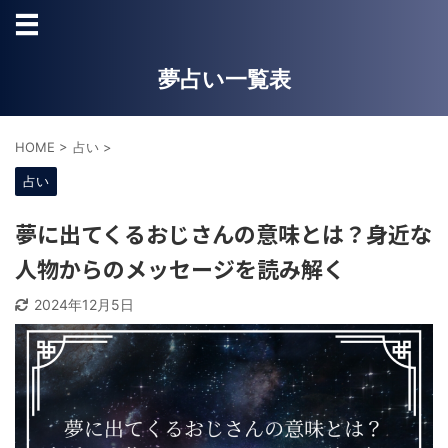
夢占い一覧表
HOME
>
占い
>
占い
夢に出てくるおじさんの意味とは？身近な
人物からのメッセージを読み解く
2024年12月5日