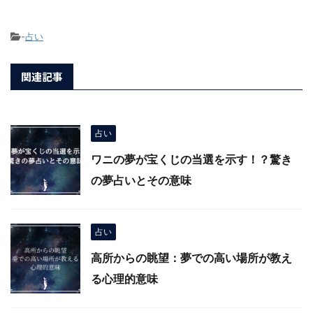
-
占い
関連記事
占い
ワニの夢が宝くじの当選を示す！？驚き
の夢占いとその意味
占い
高所からの眺望：夢での高い場所が教え
る心理的意味