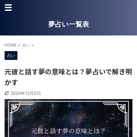
夢占い一覧表
HOME
>
占い
>
占い
元彼と話す夢の意味とは？夢占いで解き明
かす
2024年12月5日