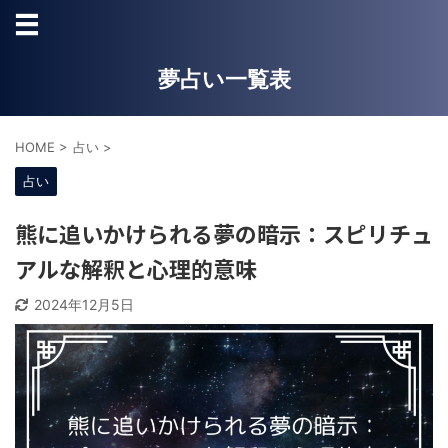
夢占い一覧表
HOME
>
占い
>
占い
熊に追いかけられる夢の暗示：スピリチュ
アルな解釈と心理的意味
2024年12月5日