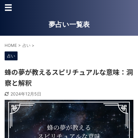
夢占い一覧表
HOME
>
占い
>
占い
蜂の夢が教えるスピリチュアルな意味：洞
察と解釈
2024年12月5日