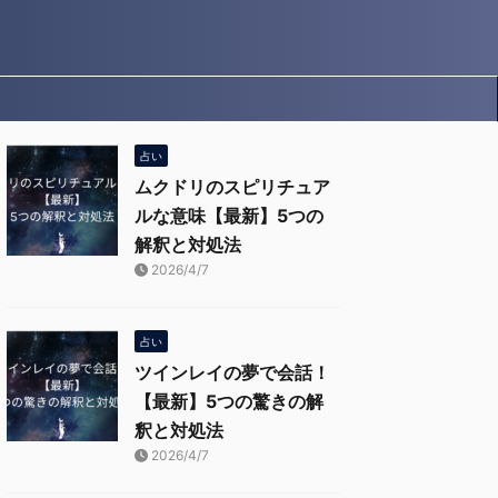
占い
ムクドリのスピリチュア
ルな意味【最新】5つの
解釈と対処法
2026/4/7
占い
ツインレイの夢で会話！
【最新】5つの驚きの解
釈と対処法
2026/4/7