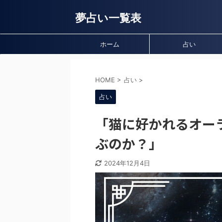
夢占い一覧表
ホーム
占い
HOME
>
占い
>
占い
「猫に好かれるオー
ぶのか？」
2024年12月4日