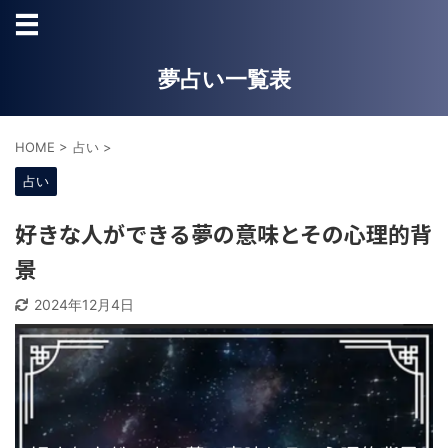
夢占い一覧表
HOME
>
占い
>
占い
好きな人ができる夢の意味とその心理的背
景
2024年12月4日