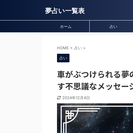
夢占い一覧表
ホーム
占い
HOME
>
占い
>
占い
車がぶつけられる夢
す不思議なメッセー
2024年12月4日