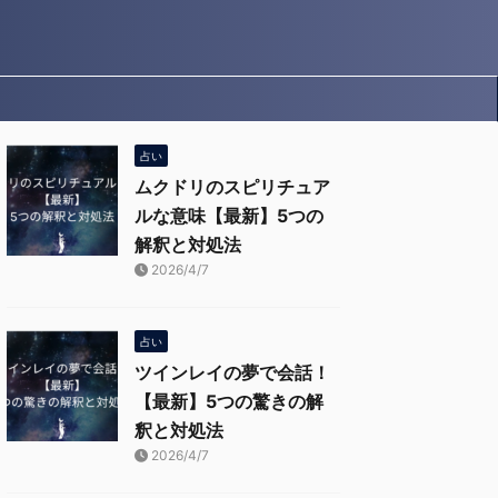
占い
ムクドリのスピリチュア
ルな意味【最新】5つの
解釈と対処法
2026/4/7
占い
ツインレイの夢で会話！
【最新】5つの驚きの解
釈と対処法
2026/4/7