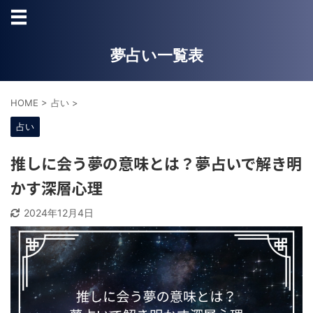
夢占い一覧表
HOME
>
占い
>
占い
推しに会う夢の意味とは？夢占いで解き明
かす深層心理
2024年12月4日