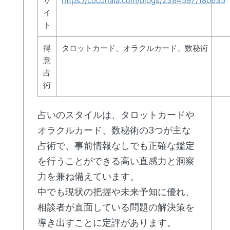
サ
https://coconala.com/blogs/2384597/180635
イ
ト
得
タロットカード、オラクルカード、数秘術
意
占
術
占いのスタイルは、タロットカードや
オラクルカード、数秘術の3つが主な
占術で、事前情報なしでも正確な鑑定
を行うことができる高い直感力と洞察
力を兼ね備えています。
中でも現状の把握や未来予知に優れ、
相談者が直面している問題の解決策を
導き出すことに定評があります。