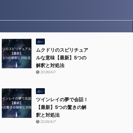
占い
ムクドリのスピリチュア
ルな意味【最新】5つの
解釈と対処法
2026/4/7
占い
ツインレイの夢で会話！
【最新】5つの驚きの解
釈と対処法
2026/4/7