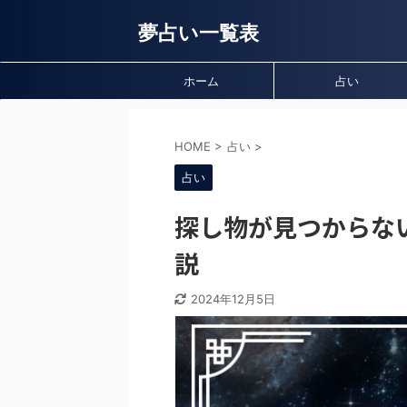
夢占い一覧表
ホーム
占い
HOME
>
占い
>
占い
探し物が見つからな
説
2024年12月5日