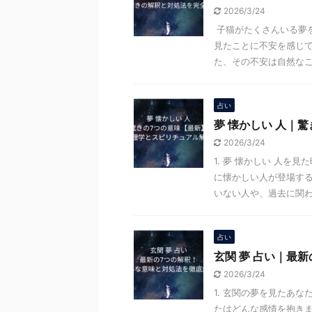
2026/3/24
子猫がたくさんいる夢
見たことに不安を感じて
た、その不安は自然なこと
占い
夢 懐かしい 人｜
2026/3/24
1. 夢 懐かしい 人を
に懐かしい人が登場す
いない人や、過去に関わり
占い
玄関 夢 占い｜最
2026/3/24
1. 玄関の夢を見たあ
たはどんな感情を抱き