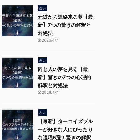
占い
元彼から連絡来る夢【最
新】7つの驚きの解釈と
対処法
2026/4/7
占い
同じ人の夢を見る【最
新】驚きの7つの心理的
解釈と対処法
2026/4/7
占い
【最新】ターコイズブル
ーが好きな人にぴったり
な適職5選！驚きの解釈