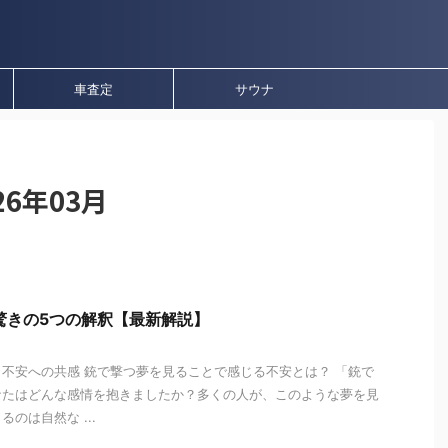
車査定
サウナ
6年03月
驚きの5つの解釈【最新解説】
味と不安への共感 銃で撃つ夢を見ることで感じる不安とは？ 「銃で
なたはどんな感情を抱きましたか？多くの人が、このような夢を見
のは自然な ...