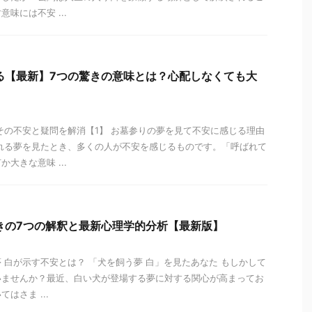
味には不安 ...
る【最新】7つの驚きの意味とは？心配しなくても大
その不安と疑問を解消【1】 お墓参りの夢を見て不安に感じる理由
れる夢を見たとき、多くの人が不安を感じるものです。「呼ばれて
大きな意味 ...
きの7つの解釈と最新心理学的分析【最新版】
夢 白が示す不安とは？ 「犬を飼う夢 白」を見たあなた もしかして
いませんか？最近、白い犬が登場する夢に対する関心が高まってお
はさま ...