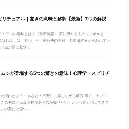
ピリチュアル｜驚きの意味と解釈【最新】7つの解説
チュアルの意味とは？（最新情報） 夢に現れる虫のシンボルと
虫はしばしば「変化」や「未解決の問題」を象徴すると言われてい
虫が夢に登場し ...
トムシが登場する5つの驚きの意味！心理学・スピリチ
た理由とは？ – あなたの不安に共感しながら解説 最近、カブト
「この夢にどんな意味があるのか知りたい」という声が増えてきて
の夢には深い ...