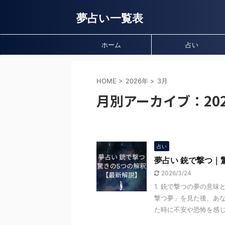
夢占い一覧表
ホーム
占い
HOME
>
2026年
>
3月
月別アーカイブ：202
占い
夢占い 銃で撃つ｜
2026/3/24
1. 銃で撃つの夢の意
撃つ夢」を見た後、あ
た時に不安や恐怖を感じる