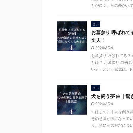
とが多く、その夢が示す意
占い
お墓参り 呼ばれて
丈夫！
2026/3/24
お墓参り 呼ばれてる？
とは？ お墓参りに呼ば
いる」という感覚は、何か
占い
犬を飼う夢 白｜驚
2026/3/24
1. はじめに｜犬を飼う
その意味が気になって
り、特にその解釈について