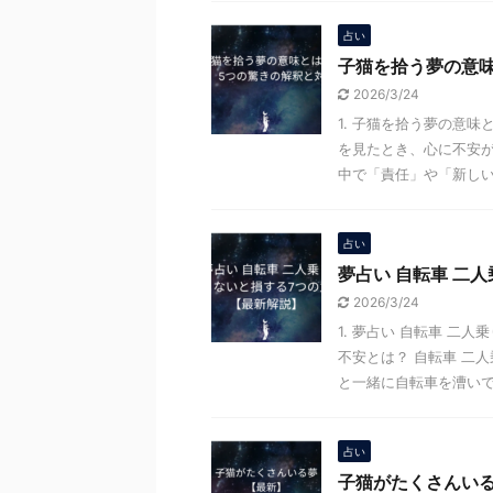
占い
子猫を拾う夢の意
2026/3/24
1. 子猫を拾う夢の意
を見たとき、心に不安
中で「責任」や「新しい始
占い
夢占い 自転車 二
2026/3/24
1. 夢占い 自転車 二
不安とは？ 自転車 二
と一緒に自転車を漕いでい
占い
子猫がたくさんい