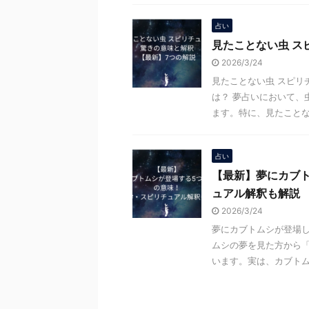
占い
見たことない虫 ス
2026/3/24
見たことない虫 スピリ
は？ 夢占いにおいて、
ます。特に、見たことない
占い
【最新】夢にカブ
ュアル解釈も解説
2026/3/24
夢にカブトムシが登場し
ムシの夢を見た方から
います。実は、カブトムシ