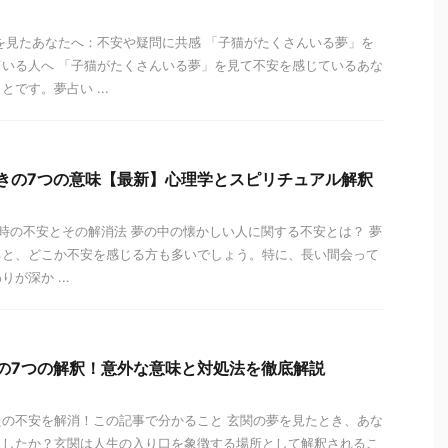
を見たあなたへ：不安や疑問に共感 「子猫がたくさんいる夢」を
いる人へ 「子猫がたくさんいる夢」を見て不安を感じているあな
です。夢占い ...
驚きの7つの意味【最新】心理学とスピリチュアル解釈
見た時の不安とその解消法 夢の中の懐かしい人に関する不安とは？ 夢
ると、どこか不安を感じる方も多いでしょう。特に、長い間会って
が深か ...
新の7つの解釈！意外な意味と対処法を徹底解説
なたの不安を解消！この記事で分かること 玄関の夢を見たとき、あな
ましたか？玄関は人生の入り口を象徴する場所として解釈されるこ