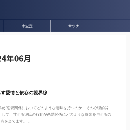
車査定
サウナ
4年06月
示す愛情と依存の境界線
行動が恋愛関係においてどのような意味を持つのか、その心理的背
として、甘える彼氏の行動が恋愛関係にどのような影響を与えるの
を当てます。 ...