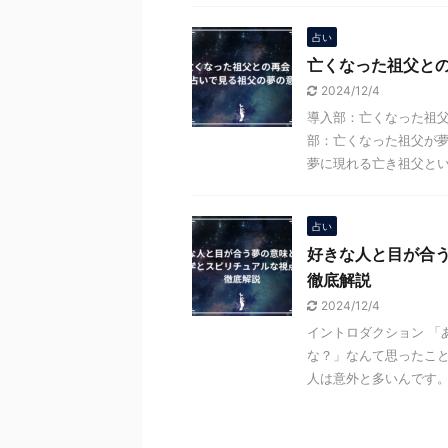
占い
亡くなった祖父と
2024/12/4
導入部：亡くなった祖父
部：亡くなった祖父が
夢に現れる亡き祖父という
占い
好きな人と目が合
徹底解説
2024/12/4
イントロダクション 「
な？」なんて思ったこ
人は意外と多いんです。そ