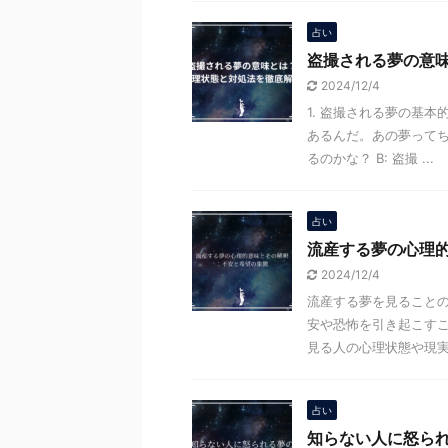
占い
盗撮される夢の意
2024/12/4
1. 盗撮される夢の基本
あるんだ。あの夢ってち
るのかな？ B: 盗撮 ...
占い
流産する夢の心理
2024/12/4
流産する夢を見ることの
安や恐怖を引き起こす
見る人の心理状態や現実生
占い
知らない人に怒ら