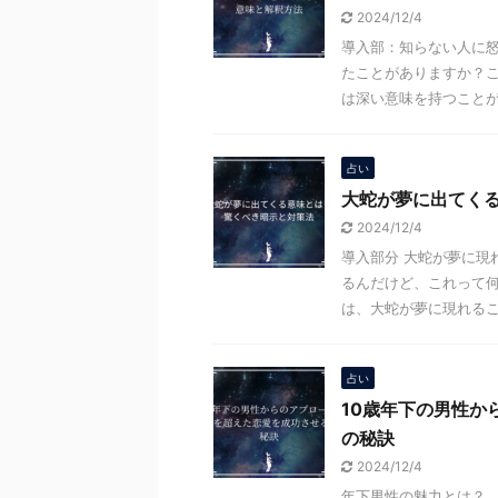
2024/12/4
導入部：知らない人に怒
たことがありますか？
は深い意味を持つことが多
占い
大蛇が夢に出てく
2024/12/4
導入部分 大蛇が夢に現
るんだけど、これって
は、大蛇が夢に現れること
占い
10歳年下の男性か
の秘訣
2024/12/4
年下男性の魅力とは？ 