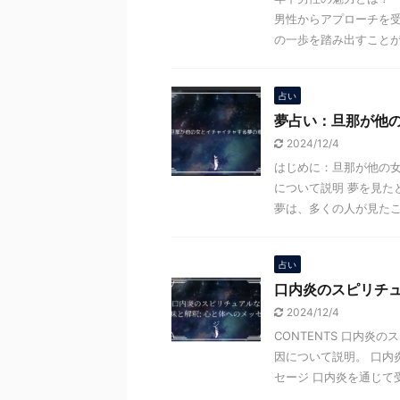
男性からアプローチを
の一歩を踏み出すことがで 
占い
夢占い：旦那が他
2024/12/4
はじめに：旦那が他の女
について説明 夢を見た
夢は、多くの人が見たこと 
占い
口内炎のスピリチュ
2024/12/4
CONTENTS 口内
因について説明。 口内
セージ 口内炎を通じて受け