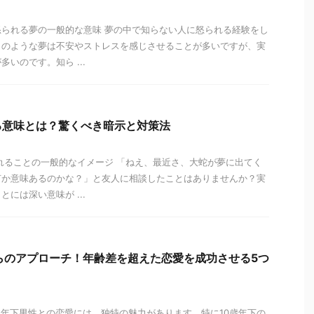
られる夢の一般的な意味 夢の中で知らない人に怒られる経験をし
このような夢は不安やストレスを感じさせることが多いですが、実
いのです。知ら ...
る意味とは？驚くべき暗示と対策法
れることの一般的なイメージ 「ねえ、最近さ、大蛇が夢に出てく
何か意味あるのかな？」と友人に相談したことはありませんか？実
には深い意味が ...
らのアプローチ！年齢差を超えた恋愛を成功させる5つ
年下男性との恋愛には、独特の魅力があります。特に10歳年下の