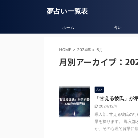
夢占い一覧表
ホーム
占い
HOME
>
2024年
>
6月
月別アーカイブ：202
占い
「甘える彼氏」が
2024/12/4
導入部: 甘える彼氏の
景を探ります。 導入部
か、その心理的背景に焦点