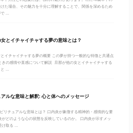
受けた場合、その魅力を十分に理解することで、関係を深めるため
...
の女とイチャイチャする夢の意味とは？
とイチャイチャする夢の概要 この夢が持つ一般的な特徴と共通点
ときの感情や直感について解説 旦那が他の女とイチャイチャする
...
アルな意味と解釈: 心と体へのメッセージ
炎のスピリチュアルな意味とは？ 口内炎が象徴する精神的・感情的な要
炎がどのような心の状態を反映しているのか。 口内炎が示すメッ
取る ...