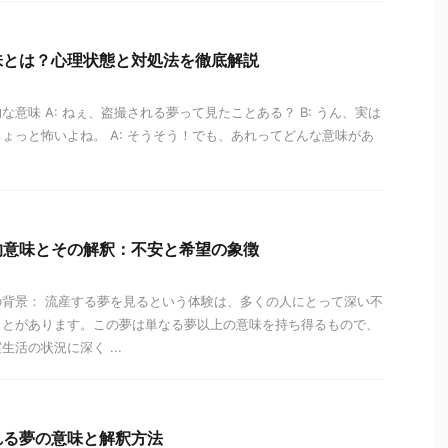
味とは？心理状態と対処法を徹底解説
的な意味 A: ねぇ、盗撮される夢って見たことある？ B: うん、実は
ょっと怖いよね。 A: そうそう！でも、あれってどんな意味があ
的意味とその解釈：不安と希望の象徴
背景： 流産する夢を見るという体験は、多くの人にとって深い不
ことがあります。この夢は単なる夢以上の意味を持ち得るもので、
活の状況に深く ...
れる夢の意味と解釈方法