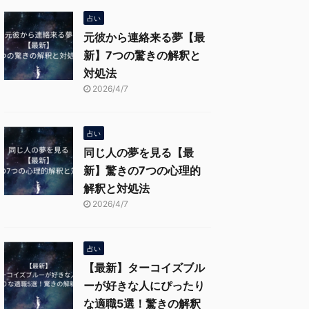
占い
元彼から連絡来る夢【最
新】7つの驚きの解釈と
対処法
2026/4/7
占い
同じ人の夢を見る【最
新】驚きの7つの心理的
解釈と対処法
2026/4/7
占い
【最新】ターコイズブル
ーが好きな人にぴったり
な適職5選！驚きの解釈