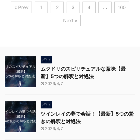
« Prev
1
2
3
4
…
160
Next »
占い
ムクドリのスピリチュアルな意味【最
新】5つの解釈と対処法
2026/4/7
占い
ツインレイの夢で会話！【最新】5つの驚
きの解釈と対処法
2026/4/7