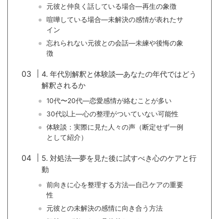
元彼と仲良く話している場合—再生の象徴
喧嘩している場合—未解決の感情が表れたサ
イン
忘れられない元彼との会話—未練や後悔の象
徴
4. 年代別解釈と体験談—あなたの年代ではどう
解釈されるか
10代〜20代—恋愛感情が絡むことが多い
30代以上—心の整理がついていない可能性
体験談：実際に見た人々の声（断定せず一例
として紹介）
5. 対処法—夢を見た後に試すべき心のケアと行
動
前向きに心を整理する方法—自己ケアの重要
性
元彼との未解決の感情に向き合う方法